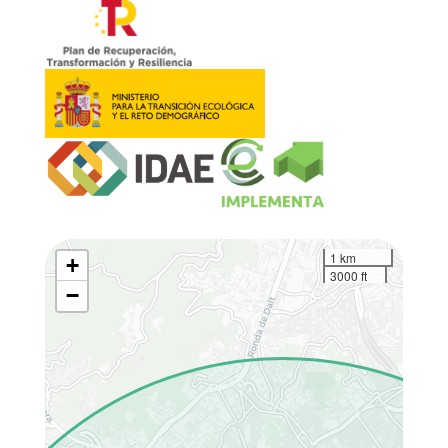
1 km
+
3000 ft
−