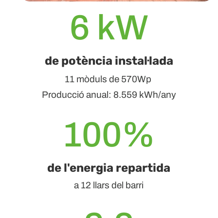
6 kW
de potència instal·lada
11 mòduls de 570Wp
Producció anual: 8.559 kWh/any
100
%
de l'energia repartida
a 12 llars del barri