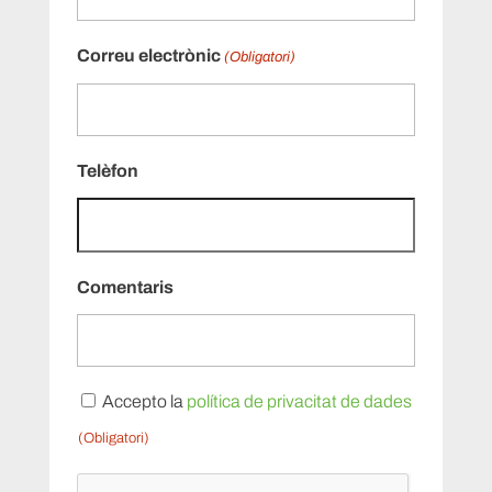
Correu electrònic
(Obligatori)
Telèfon
Comentaris
Privacitat
Accepto la
política de privacitat de dades
de
(Obligatori)
dades
CAPTCHA