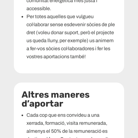
comunitat energètica més justa i
accessible.
Per totes aquelles que vulgueu
col·laborar sense esdevenir sòcies de ple
dret (voleu donar suport, però el projecte
us queda lluny, per exemple) us animem
a fer-vos sòcies col·laboradores i fer les
vostres aportacions també!
Altres maneres
d’aportar
Cada cop que ens convideu a una
xerrada, formació, visita remunerada,
almenys el 50% de la remuneració es