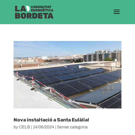
Nova instal·lació a Santa Eulàlia!
by
CELB
|
14/06/2024
|
Sense categoria